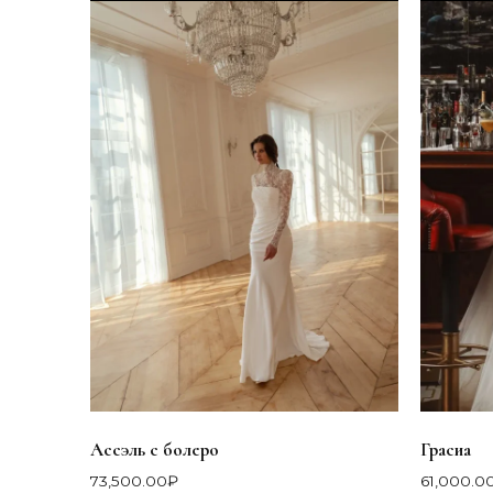
Ассэль с болеро
Грасиа
73,500.00
₽
61,000.0