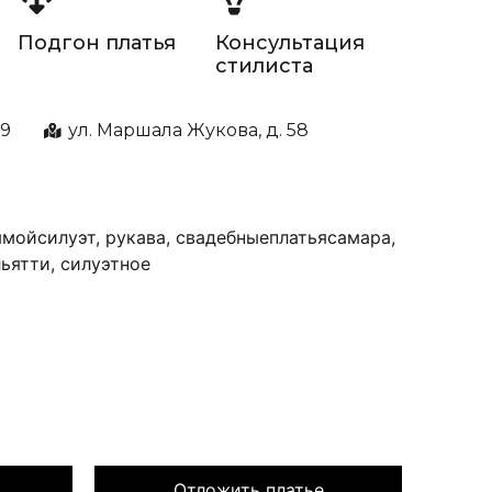
Подгон платья
Консультация
стилиста
99
ул. Маршала Жукова, д. 58
ямойсилуэт
,
рукава
,
свадебныеплатьясамара
,
льятти
,
силуэтное
Отложить платье