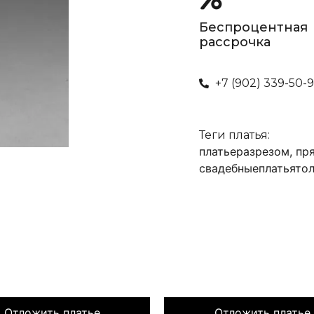
Беспроцентная
рассрочка
+7 (902) 339-50-
Теги платья:
платьеразрезом
,
пр
свадебныеплатьято
Отложить платье
Отложить платье