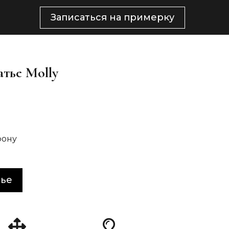
Записаться на примерку
атье Molly
фону
тье