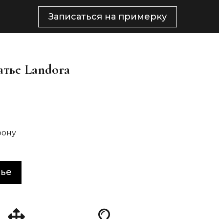
Записаться на примерку
атье Landora
фону
тье