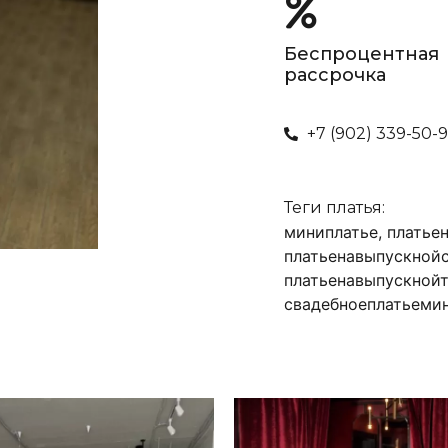
Беспроцентная
рассрочка
+7 (902) 339-50-
Теги платья:
миниплатье
,
платье
платьенавыпускной
платьенавыпускной
свадебноеплатьеми