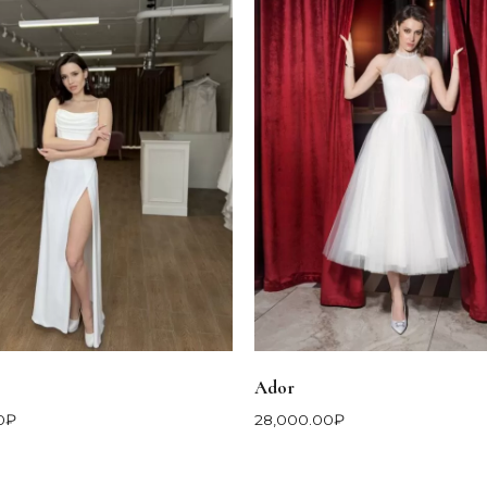
Ador
0
₽
28,000.00
₽