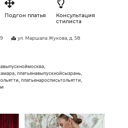
Подгон платья
Консультация
стилиста
99
ул. Маршала Жукова, д. 58
навыпускноймосква
,
самара
,
платьенавыпускнойсызрань
,
тольятти
,
платьенаросписьтольятти
,
ни