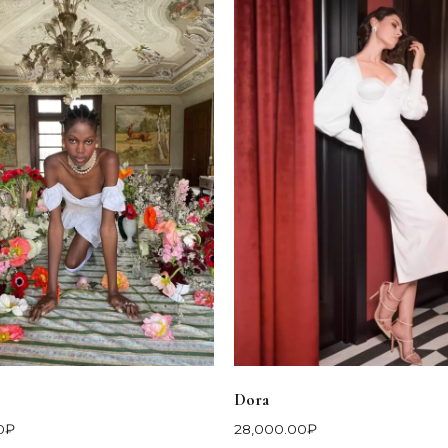
Dora
0
₽
28,000.00
₽