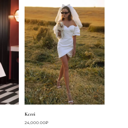
Kerri
24,000.00
₽