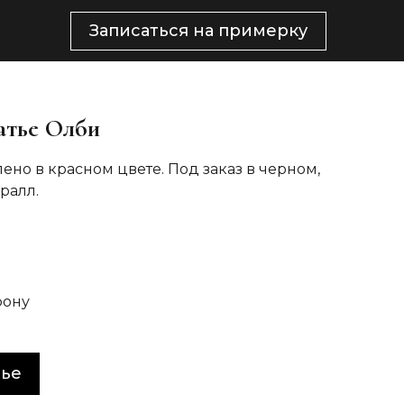
Записаться на примерку
атье Олби
ено в красном цвете. Под заказ в черном,
ралл.
фону
тье