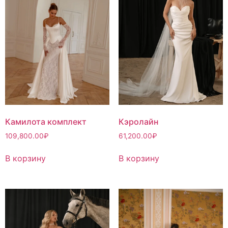
Камилота комплект
Кэролайн
109,800.00
₽
61,200.00
₽
В корзину
В корзину